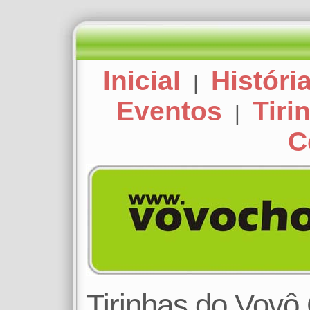
Inicial
Históri
|
Eventos
Tiri
|
C
Tirinhas do Vov