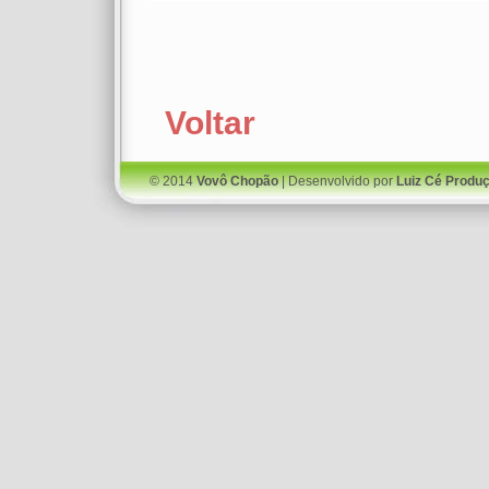
Voltar
© 2014
Vovô Chopão
| Desenvolvido por
Luiz Cé Produ