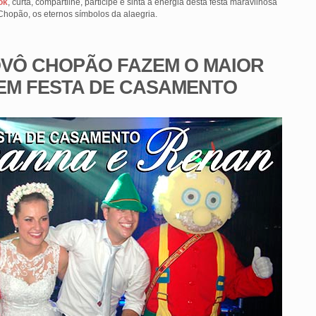
ok
, curta, compartilhe, participe e sinta a energia desta festa maravilhosa
Chopão, os eternos símbolos da alaegria.
OVÔ CHOPÃO FAZEM O MAIOR
EM FESTA DE CASAMENTO