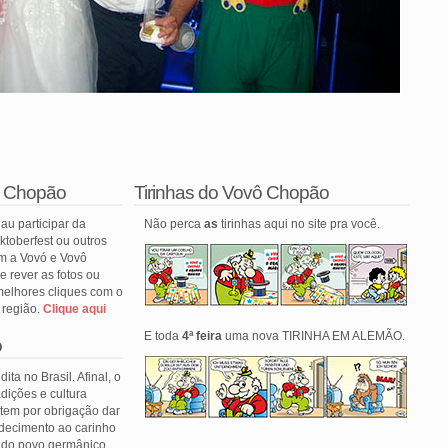
ô Chopão
Tirinhas do Vovô Chopão
au participar da
Não perca
as
tirinhas aqui no site pra você.
ktoberfest ou outros
om a Vovó e Vovô
 rever as fotos ou
melhores cliques com o
 região.
Clique aqui
E toda
4ª feira
uma nova TIRINHA EM ALEMÃO.
o
ita no Brasil. Afinal, o
dições e cultura
 tem por obrigação dar
decimento ao carinho
e do povo germânico.