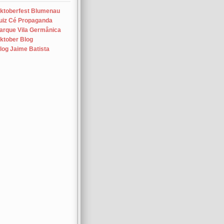
ktoberfest Blumenau
uiz Cé Propaganda
arque Vila Germânica
ktober Blog
log Jaime Batista