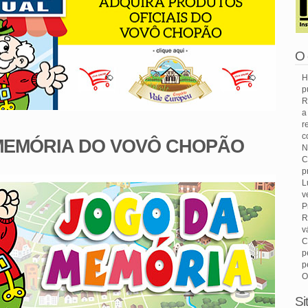
O 
H
p
R
a
r
c
MEMÓRIA DO VOVÔ CHOPÃO
N
C
p
L
v
P
R
v
C
p
p
O
Si