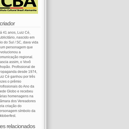
criador
á 41 anos, Luiz Cé,
ublicitário, nascido em
io do Sul / SC, dava vida
 um personagem que
evolucionou a
omunicação regional.
ascia assim, o Vovô
hopão. Profissional de
ropaganda desde 1974,
uiz Cé ganhou por três
ezes o prêmio
rofissionais do Ano da
ede Globo e recebeu
árias homenagens na
âmara dos Vereadores
ela criação do
ersonagem símbolo da
ktoberfest.
tes relacionados