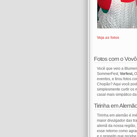
Veja as fotos
Fotos com o Vov
Você que veio a Blumen
SommerFest,
Vorfest,
O
eventos, e tirou fotos c
Chopão? Aqui você pode
simplesmente curtir os 
casal mais simpático da
Tirinha em Alemã
Tirinha em alemão é inéd
maior divulgador das tra
alemã da nossa região,
esse retorno como agra
e o respeito que receb