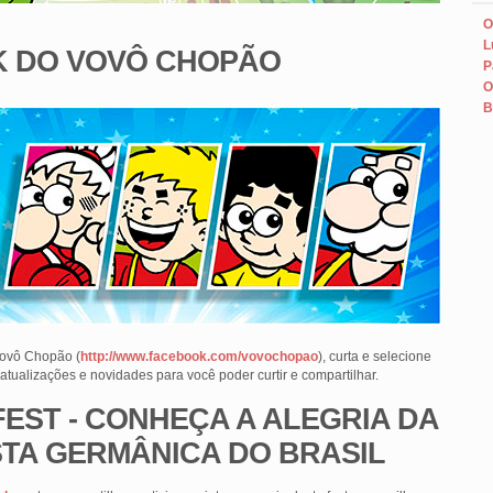
O
L
 DO VOVÔ CHOPÃO
P
O
B
Vovô Chopão (
http://www.facebook.com/vovochopao
), curta e selecione
 atualizações e novidades para você poder curtir e compartilhar.
EST - CONHEÇA A ALEGRIA DA
STA GERMÂNICA DO BRASIL